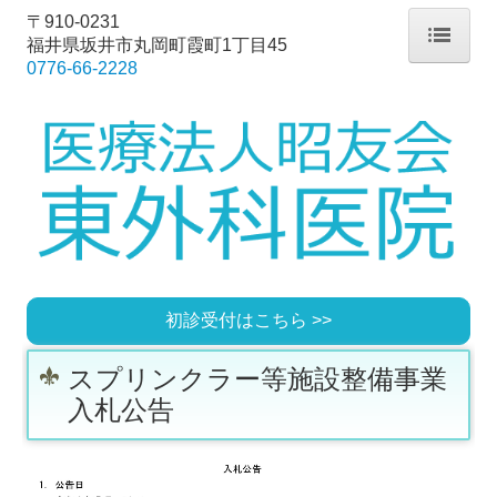
〒910-0231
福井県
坂井市丸岡町霞町1丁目45
0776-66-2228
ホーム
院長紹介
診療のご案内
施設・設備のご案内
初診受付はこちら >>
交通案内
スプリンクラー等施設整備事業
スタッフ募集
入札公告
介護ヘルパー 正社員
介護ヘルパー パート